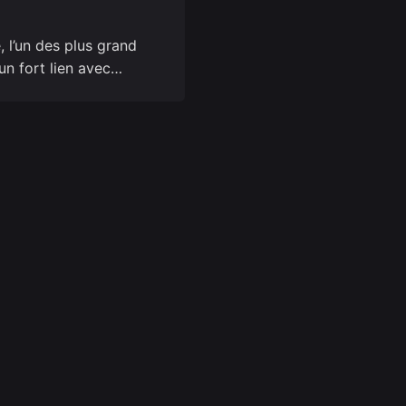
 l’un des plus grand
t un fort lien avec…
y
Follow Us