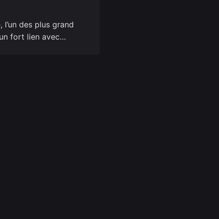
 l’un des plus grand
t un fort lien avec…
y
Follow Us