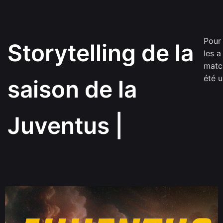
Pour 
Storytelling de la
les a
matc
été u
saison de la
Juventus
|