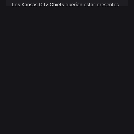
Los Kansas City Chiefs querían estar presentes
para sus fans mexicanos. Las Watch Parties son
una gran forma de interactuar con los fans y…
1
Creative Studio by